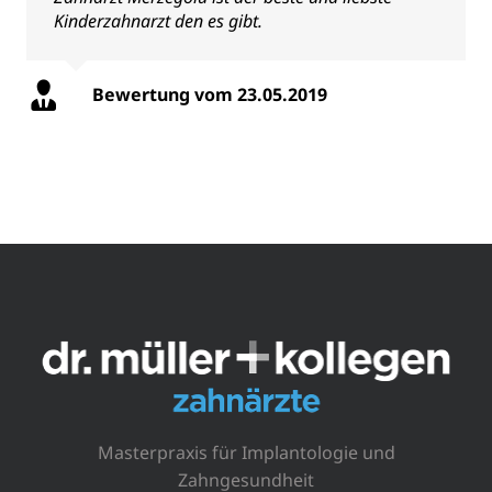
Kinderzahnarzt den es gibt.
Bewertung vom 13.04.2019
Bewertung vom 10.04.2019, privat
versichert
Bewertung vom 23.05.2019
Masterpraxis für Implantologie und
Zahngesundheit