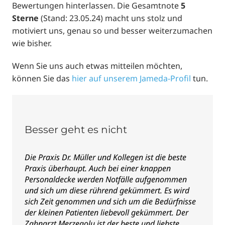
Bewertungen hinterlassen. Die Gesamtnote
5
Sterne
(Stand: 23.05.24) macht uns stolz und
motiviert uns, genau so und besser weiterzumachen
wie bisher.
Wenn Sie uns auch etwas mitteilen möchten,
können Sie das
hier auf unserem Jameda-Profil
tun.
Besser geht es nicht
Freundliche und gute
Super !Kann die Praxis weiter
Angenehme, schmerzfreie
Behandlung
empfehlen ,fühlte mich gut
Behandlung
aufgehoben
Die Praxis Dr. Müller und Kollegen ist die beste
Praxis überhaupt. Auch bei einer knappen
Ich war mit meiner 7 jährigen Tochter dort. Sehr
Tolles Team. Termin kurzfristig bekommen. Keine
Personaldecke werden Notfälle aufgenommen
kinderfreundlicher Arzt. Haben uns gut
Bei mir musste der Zahn gezogen
Wartezeit. Angenehmer Wartebereich. Es wird mit
und sich um diese rührend gekümmert. Es wird
aufgehoben gefühlt.
werden,Dr.med.dent.M.Sc.Wolfgang Müller hat
der modernsten Technik gearbeitet. Das
sich Zeit genommen und sich um die Bedürfnisse
mir die Angs genommen und es super gemacht .
Zahnarztteam arbeitet professionell und ist
der kleinen Patienten liebevoll gekümmert. Der
trotzdem noch zum scherzen aufgelegt. Komme
Zahnarzt Merzegolu ist der beste und liebste
sehr gerne wieder.“
Bewertung vom 09.05.2019